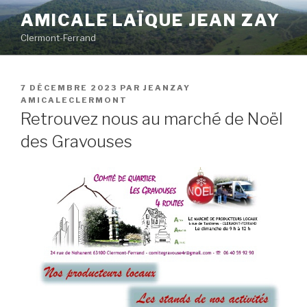
Aller
AMICALE LAÏQUE JEAN ZAY
au
Clermont-Ferrand
contenu
principal
PUBLIÉ
7 DÉCEMBRE 2023
PAR
JEANZAY
LE
AMICALECLERMONT
Retrouvez nous au marché de Noël
des Gravouses