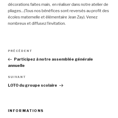
décorations faites main, en réaliser dans notre atelier de
pliages…(Tous nos bénéfices sont reversés au profit des
écoles maternelle et élémentaire Jean Zay). Venez
nombreux et diffusez l’invitation.
Navigation
PRÉCÉDENT
Article
de
précédent
Participez à notre assemblée générale
l’article
annuelle
SUIVANT
Article
suivant
LOTO du groupe scolaire
INFORMATIONS