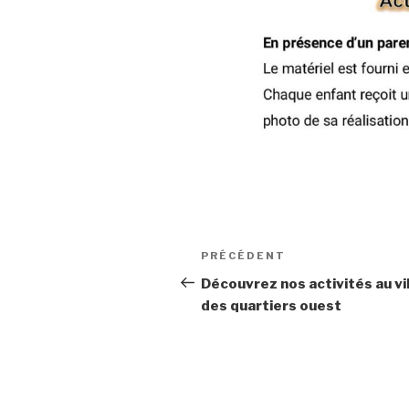
Navigation
PRÉCÉDENT
Article
de
précédent
Découvrez nos activités au vi
des quartiers ouest
l’article