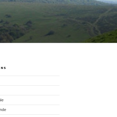
ONS
le
nde