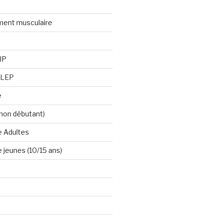
ment musculaire
JP
OLEP
e
(non débutant)
e Adultes
e jeunes (10/15 ans)