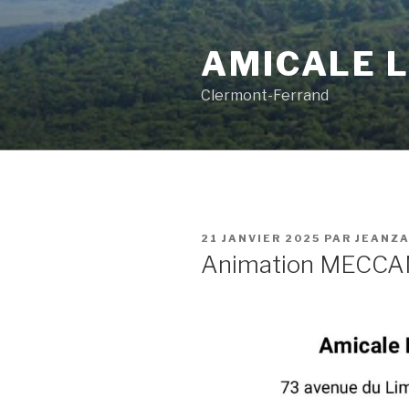
Aller
au
AMICALE L
contenu
principal
Clermont-Ferrand
PUBLIÉ
21 JANVIER 2025
PAR
JEANZ
LE
Animation MECC